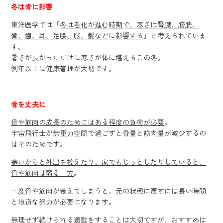
冬は骨に影響
東洋医学では「
冬は老化が進む時期で、寒さは腎臓、膀胱、
骨、歯、耳、足腰、脳、髪などに影響する
」と考えられていま
す。
暑さが長かっただけに寒さが体に堪えるこの冬。
例年以上に健康管理が大切です。
骨を丈夫に
骨や筋肉の成長のためにはある程度の負荷が必要
。
宇宙飛行士が無重力空間で過ごすと骨量と筋肉量が減少するの
はそのためです。
寒いからと外出を控えたり、家でもじっとしたりしていると、
骨や筋肉は弱る一方
。
一度骨や筋肉が衰えてしまうと、元の状態に戻すには長い時間
と地道な努力が必要になります。
無理せず続けられる運動をすることは大切ですが、おすすめは