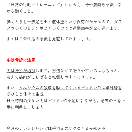
「日常の行動＝トレーニング」ととらえ、骨や筋肉を意識しな
がら動くこと。
歩くときも一歩足を出す度体重という負荷がかかるので、ダラ
ダラ歩くのとテンポよく歩くのでは運動効率が全く違います。
まずは日常生活の意識を見直してみましょう。
冬は骨折に注意
冬は骨折が増加
します。雪道などで滑りやすいのはもちろん、
冷えて筋肉がこわばると転倒しやすくなります。
また、
カルシウムの吸収を助けてくれるビタミンＤは紫外線を
浴びると体内で生成
。
日照時間の少ない冬はビタミンⅮ不足になりがち。晴天の日を上
手に利用しましょう。
今月のアレンジレシピは手羽元のザクロくるみ煮込み。