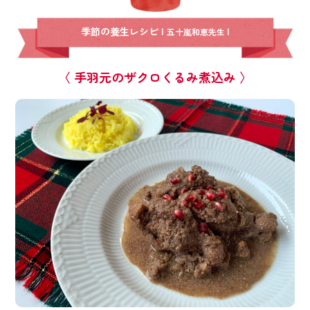
季節の養生レシピ |
|
五十嵐和恵先生
〈 手羽元のザクロくるみ煮込み 〉