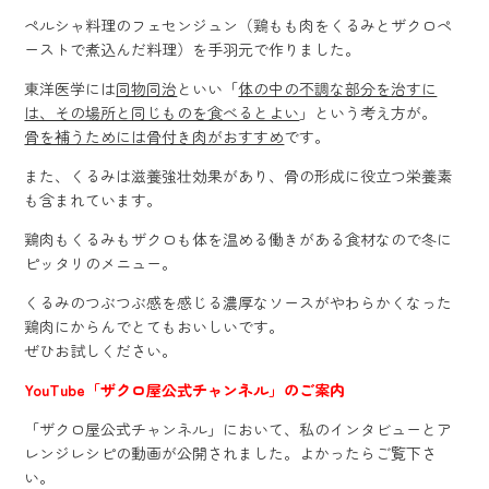
ペルシャ料理のフェセンジュン（鶏もも肉をくるみとザクロペ
ーストで煮込んだ料理）を手羽元で作りました。
東洋医学には
同物同治
といい「
体の中の不調な部分を治すに
は、その場所と同じものを食べるとよい
」という考え方が。
骨を補うためには骨付き肉がおすすめ
です。
また、くるみは滋養強壮効果があり、骨の形成に役立つ栄養素
も含まれています。
鶏肉もくるみもザクロも体を温める働きがある食材なので冬に
ピッタリのメニュー。
くるみのつぶつぶ感を感じる濃厚なソースがやわらかくなった
鶏肉にからんでとてもおいしいです。
ぜひお試しください。
YouTube「ザクロ屋公式チャンネル」のご案内
「ザクロ屋公式チャンネル」において、私のインタビューとア
レンジレシピの動画が公開されました。よかったらご覧下さ
い。