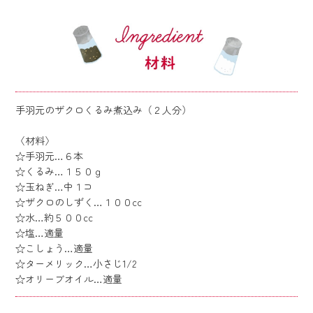
手羽元のザクロくるみ煮込み（２人分）
〈材料〉
☆手羽元…６本
☆くるみ…１５０ｇ
☆玉ねぎ…中１コ
☆ザクロのしずく…１００cc
☆水…約５００cc
☆塩…適量
☆こしょう…適量
☆ターメリック…小さじ1/2
☆オリーブオイル…適量