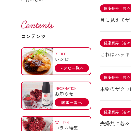
健康長寿（若々
目に見えてザ
コンテンツ
健康長寿（若々
これはハッキ
RECIPE
レシピ
レシピ一覧へ
健康長寿（若々
本物のザクロ
INFORMATION
お知らせ
記事一覧へ
健康長寿（若々
夫婦共に若々
COLUMN
コラム特集