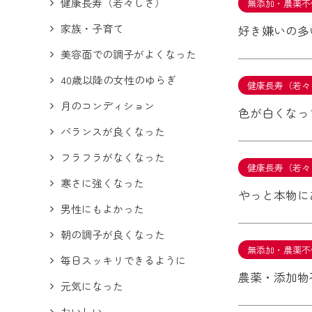
健康長寿（若々しさ）
無添加・農薬不
家族・子育て
好き嫌いの多
美容面での調子がよくなった
40歳以降の女性のゆらぎ
健康長寿（若々
月のコンディション
色が白くなっ
バランスが良くなった
フラフラがなくなった
健康長寿（若々
寒さに強くなった
やっと本物に
男性にもよかった
朝の調子が良くなった
無添加・農薬不
毎日スッキリできるように
農薬・添加物
元気になった
おいしい