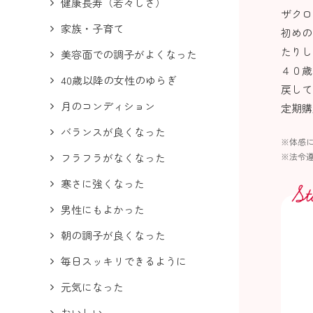
健康長寿（若々しさ）
ザクロ
家族・子育て
初めの
たりし
美容面での調子がよくなった
４０歳
40歳以降の女性のゆらぎ
戻して
月のコンディション
定期購
バランスが良くなった
※体感
※法令
フラフラがなくなった
寒さに強くなった
男性にもよかった
朝の調子が良くなった
毎日スッキリできるように
元気になった
おいしい