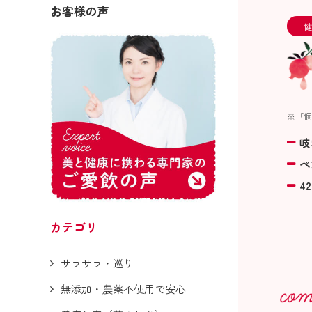
お客様の声
健
※「個
岐
ペ
42
カテゴリ
サラサラ・巡り
無添加・農薬不使用で安心