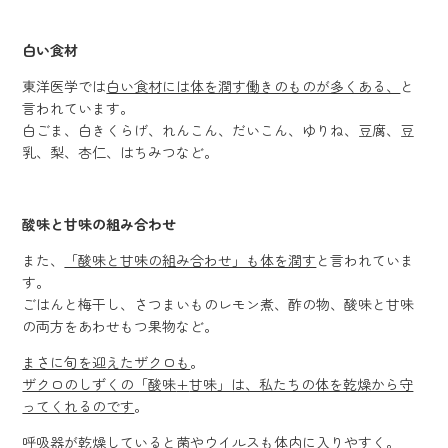
白い食材
東洋医学では
白い食材には体を潤す働きのものが多くある、
と
言われています。
白ごま、白きくらげ、れんこん、だいこん、ゆりね、豆腐、豆
乳、梨、杏仁、はちみつなど。
酸味と甘味の組み合わせ
また、
「酸味と甘味の組み合わせ」も体を潤す
と言われていま
す。
ごはんと梅干し、さつまいものレモン煮、酢の物、酸味と甘味
の両方をあわせもつ果物など。
まさに旬を迎えたザクロも
。
ザクロのしずくの「酸味
+
甘味」は、私たちの体を乾燥から守
ってくれるのです
。
呼吸器が乾燥していると菌やウイルスも体内に入りやすく
。