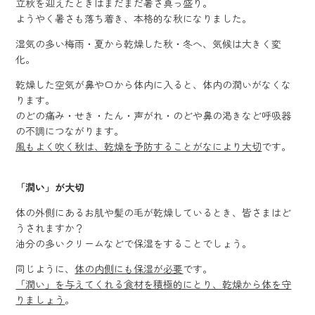
立秋を迎えたときはまだまだ暑さ真っ盛り。
ようやく暑さも落ち着き、本格的な秋になりました。
湿気の多い梅雨・夏から乾燥した秋・冬へ、気候は大きく変
化。
乾燥した空気が鼻や口から体内に入ると、体内の潤いがなくな
ります。
のどの痛み・せき・たん・声がれ・のどや鼻の渇きなど呼吸器
の不調につながります。
風もよく吹く秋は、乾燥を予防することがなにより大切
です。
「潤い」が大切
体の外側にあるお肌や髪の毛が乾燥しているとき、皆さまはど
うされますか？
油分の多いクリームなどで保湿をすることでしょう。
同じように、
体の内側にも保湿が必要
です。
「潤い」を与えてくれる食材を積極的にとり、乾燥から体を守
りましょう
。