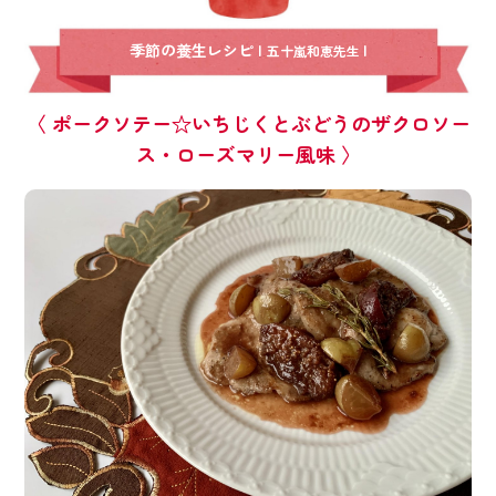
季節の養生レシピ |
|
五十嵐和恵先生
〈 ポークソテー☆いちじくとぶどうのザクロソー
ス・ローズマリー風味 〉