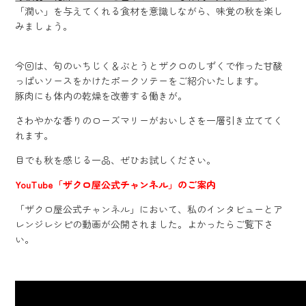
「潤い」を与えてくれる食材を意識しながら、味覚の秋を楽し
みましょう。
今回は、旬のいちじく＆ぶとうとザクロのしずくで作った甘酸
っぱいソースをかけたポークソテーをご紹介いたします。
豚肉にも体内の乾燥を改善する働きが。
さわやかな香りのローズマリーがおいしさを一層引き立ててく
れます。
目でも秋を感じる一品、ぜひお試しください。
YouTube「ザクロ屋公式チャンネル」のご案内
「ザクロ屋公式チャンネル」において、私のインタビューとア
レンジレシピの動画が公開されました。よかったらご覧下さ
い。