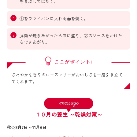
をまぶしてはたく。
③をフライパンに入れ両面を焼く。
豚肉が焼きあがったら皿に盛り、②のソースをかけた
らできあがり。
ここがポイント!
さわやかな香りのローズマリーがおいしさを一層引き立て
てくれます。
１０月の養生 ～乾燥対策～
秋☆
8
月
7
日～
11
月
6
日