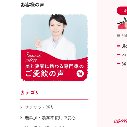
お客様の声
家
※「個
茨
ペ
36
カテゴリ
サラサラ・巡り
無添加・農薬不使用で安心