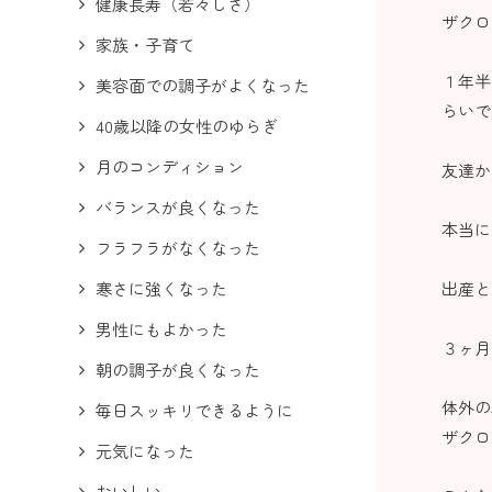
健康長寿（若々しさ）
ザクロ
家族・子育て
１年半
美容面での調子がよくなった
らいで
40歳以降の女性のゆらぎ
月のコンディション
友達か
バランスが良くなった
本当に
フラフラがなくなった
出産と
寒さに強くなった
男性にもよかった
３ヶ月
朝の調子が良くなった
体外の
毎日スッキリできるように
ザクロ
元気になった
おいしい